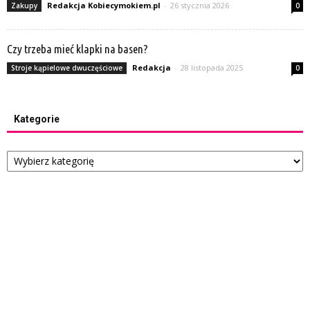
Redakcja Kobiecymokiem.pl
-
26 stycznia 2026
Zakupy
0
Czy trzeba mieć klapki na basen?
Redakcja
-
28 listopada 2025
Stroje kąpielowe dwuczęściowe
0
Kategorie
Kategorie