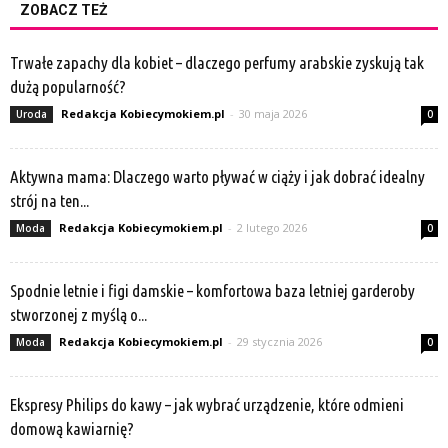
ZOBACZ TEŻ
Trwałe zapachy dla kobiet – dlaczego perfumy arabskie zyskują tak
dużą popularność?
Redakcja Kobiecymokiem.pl
-
30 maja 2026
Uroda
0
Aktywna mama: Dlaczego warto pływać w ciąży i jak dobrać idealny
strój na ten...
Redakcja Kobiecymokiem.pl
-
2 lutego 2026
Moda
0
Spodnie letnie i figi damskie – komfortowa baza letniej garderoby
stworzonej z myślą o...
Redakcja Kobiecymokiem.pl
-
29 stycznia 2026
Moda
0
Ekspresy Philips do kawy – jak wybrać urządzenie, które odmieni
domową kawiarnię?