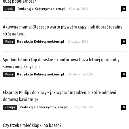
dużą popularność?
Redakcja Kobiecymokiem.pl
-
30 maja 2026
Uroda
0
Aktywna mama: Dlaczego warto pływać w ciąży i jak dobrać idealny
strój na ten...
Redakcja Kobiecymokiem.pl
-
2 lutego 2026
Moda
0
Spodnie letnie i figi damskie – komfortowa baza letniej garderoby
stworzonej z myślą o...
Redakcja Kobiecymokiem.pl
-
29 stycznia 2026
Moda
0
Ekspresy Philips do kawy – jak wybrać urządzenie, które odmieni
domową kawiarnię?
Redakcja Kobiecymokiem.pl
-
26 stycznia 2026
Zakupy
0
Czy trzeba mieć klapki na basen?