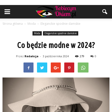
Strona główna
Moda
Eleganckie spodnie damskie
Moda
Eleganckie spodnie damskie
Co będzie modne w 2024?
Przez
Redakcja
-
3 października 2024
279
0