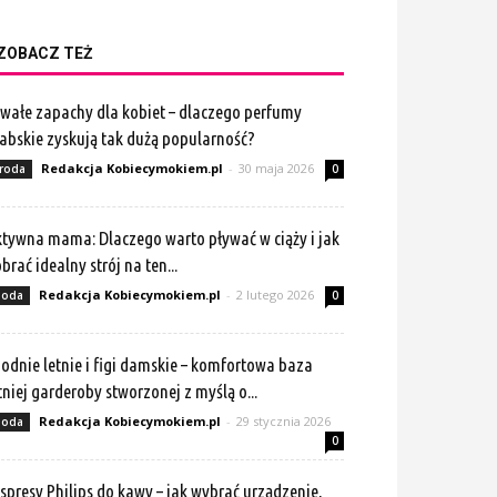
ZOBACZ TEŻ
wałe zapachy dla kobiet – dlaczego perfumy
abskie zyskują tak dużą popularność?
Redakcja Kobiecymokiem.pl
-
30 maja 2026
roda
0
tywna mama: Dlaczego warto pływać w ciąży i jak
brać idealny strój na ten...
Redakcja Kobiecymokiem.pl
-
2 lutego 2026
oda
0
odnie letnie i figi damskie – komfortowa baza
tniej garderoby stworzonej z myślą o...
Redakcja Kobiecymokiem.pl
-
29 stycznia 2026
oda
0
spresy Philips do kawy – jak wybrać urządzenie,