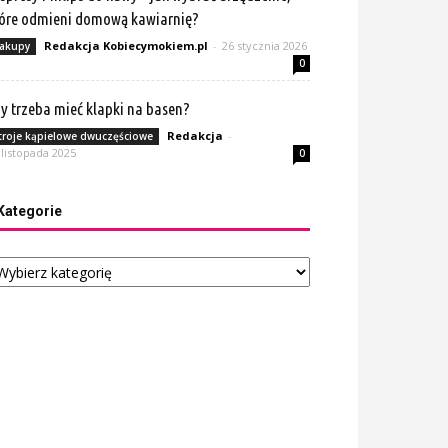
óre odmieni domową kawiarnię?
Redakcja Kobiecymokiem.pl
-
26 stycznia 2026
akupy
0
y trzeba mieć klapki na basen?
Redakcja
-
troje kąpielowe dwuczęściowe
 listopada 2025
0
Kategorie
tegorie