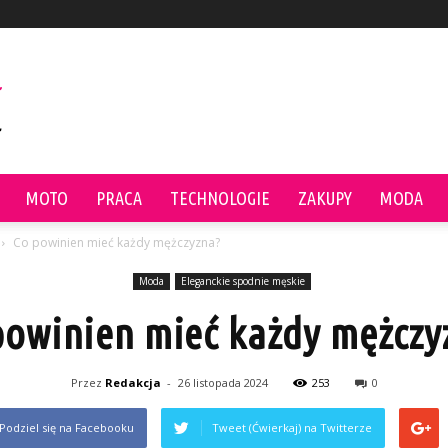
MOTO
PRACA
TECHNOLOGIE
ZAKUPY
MODA
Co powinien mieć każdy mężczyzna?
Moda
Eleganckie spodnie męskie
powinien mieć każdy mężczy
Przez
Redakcja
-
26 listopada 2024
253
0
Podziel się na Facebooku
Tweet (Ćwierkaj) na Twitterze