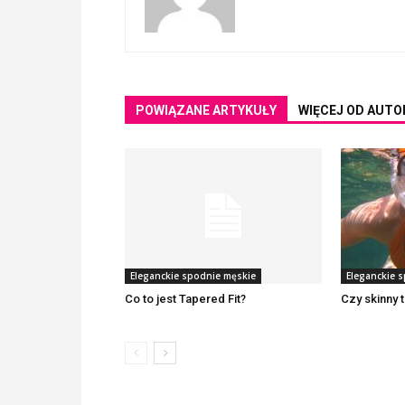
POWIĄZANE ARTYKUŁY
WIĘCEJ OD AUTO
Eleganckie spodnie męskie
Eleganckie 
Co to jest Tapered Fit?
Czy skinny t