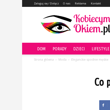
Zaloguj się / Dołącz
O nas
Reklama
Kontakt
KobiecymOkiem.pl
DOM
PORADY
DZIECI
LIFESTYLE
Strona główna
Moda
Eleganckie spodnie męskie
Co 