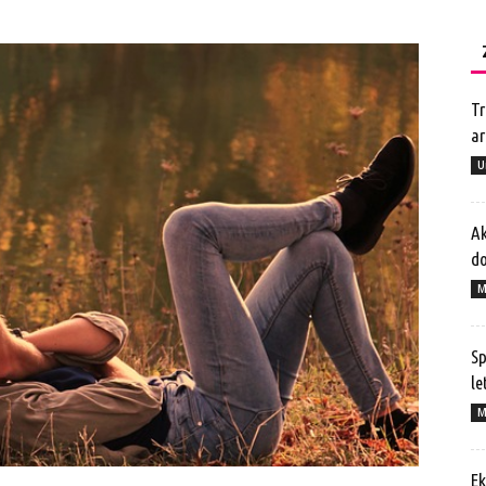
Tr
ar
U
Ak
do
M
Sp
le
M
Ek