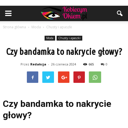
Strona główna
Moda
Chusty i apaszki
Moda
Chusty i apaszki
Czy bandamka to nakrycie głowy?
Przez
Redakcja
-
26 czerwca 2024
665
0
Czy bandamka to nakrycie
głowy?