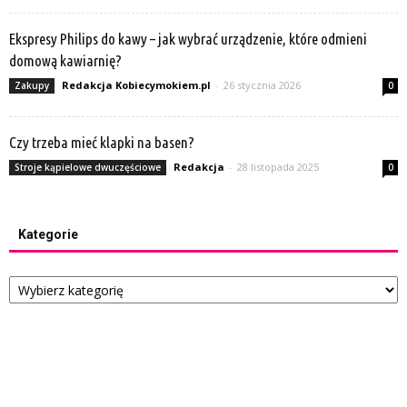
Ekspresy Philips do kawy – jak wybrać urządzenie, które odmieni
domową kawiarnię?
Redakcja Kobiecymokiem.pl
-
26 stycznia 2026
Zakupy
0
Czy trzeba mieć klapki na basen?
Redakcja
-
28 listopada 2025
Stroje kąpielowe dwuczęściowe
0
Kategorie
Kategorie