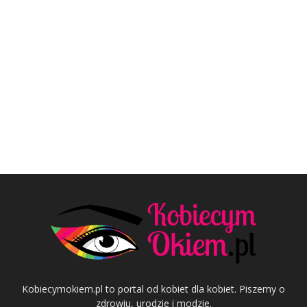
Kobiecymokiem.pl to portal od kobiet dla kobiet. Piszemy o
zdrowiu, urodzie i modzie.