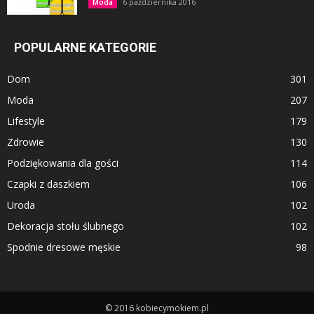
6 października 2016
Moda
POPULARNE KATEGORIE
Dom
301
Moda
207
Lifestyle
179
Zdrowie
130
Podziękowania dla gości
114
Czapki z daszkiem
106
Uroda
102
Dekoracja stołu ślubnego
102
Spodnie dresowe męskie
98
© 2016 kobiecymokiem.pl