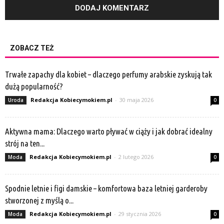
ZOBACZ TEŻ
Trwałe zapachy dla kobiet – dlaczego perfumy arabskie zyskują tak
dużą popularność?
Redakcja Kobiecymokiem.pl
-
30 maja 2026
Uroda
0
Aktywna mama: Dlaczego warto pływać w ciąży i jak dobrać idealny
strój na ten...
Redakcja Kobiecymokiem.pl
-
2 lutego 2026
Moda
0
Spodnie letnie i figi damskie – komfortowa baza letniej garderoby
stworzonej z myślą o...
Redakcja Kobiecymokiem.pl
-
29 stycznia 2026
Moda
0