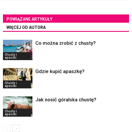
POWIĄZANE ARTYKUŁY
WIĘCEJ OD AUTORA
Co można zrobić z chusty?
Chusty i
apaszki
Gdzie kupić apaszkę?
Chusty i
apaszki
Jak nosić góralska chustę?
Chusty i
apaszki