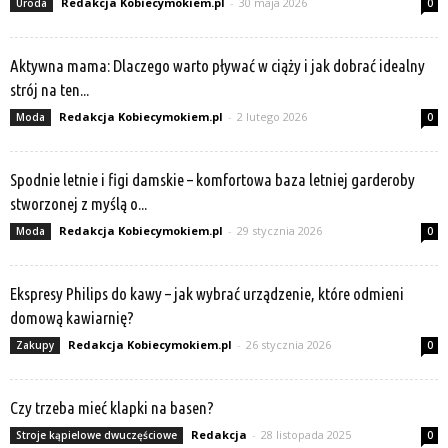
Redakcja Kobiecymokiem.pl
-
30 maja 2026
Uroda
0
Aktywna mama: Dlaczego warto pływać w ciąży i jak dobrać idealny
strój na ten...
Redakcja Kobiecymokiem.pl
-
2 lutego 2026
Moda
0
Spodnie letnie i figi damskie – komfortowa baza letniej garderoby
stworzonej z myślą o...
Redakcja Kobiecymokiem.pl
-
29 stycznia 2026
Moda
0
Ekspresy Philips do kawy – jak wybrać urządzenie, które odmieni
domową kawiarnię?
Redakcja Kobiecymokiem.pl
-
26 stycznia 2026
Zakupy
0
Czy trzeba mieć klapki na basen?
Redakcja
-
28 listopada 2025
Stroje kąpielowe dwuczęściowe
0