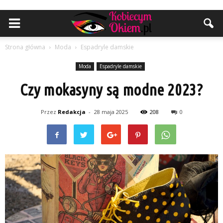
Strona główna
Moda
Espadryle damskie
Moda
Espadryle damskie
Czy mokasyny są modne 2023?
Przez
Redakcja
-
28 maja 2025
208
0