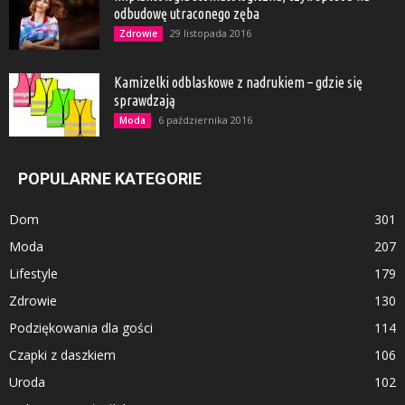
odbudowę utraconego zęba
29 listopada 2016
Zdrowie
Kamizelki odblaskowe z nadrukiem – gdzie się
sprawdzają
6 października 2016
Moda
POPULARNE KATEGORIE
Dom
301
Moda
207
Lifestyle
179
Zdrowie
130
Podziękowania dla gości
114
Czapki z daszkiem
106
Uroda
102