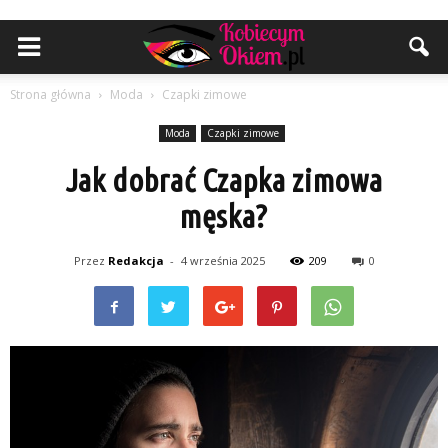
Strona główna
Moda
Czapki zimowe
Moda
Czapki zimowe
Jak dobrać Czapka zimowa
męska?
Przez
Redakcja
-
4 września 2025
209
0