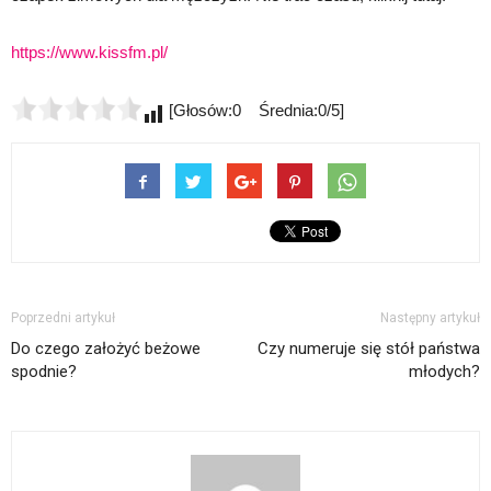
https://www.kissfm.pl/
[Głosów:0 Średnia:0/5]
Poprzedni artykuł
Następny artykuł
Do czego założyć beżowe
Czy numeruje się stół państwa
spodnie?
młodych?