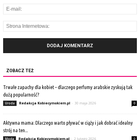
ZOBACZ TEŻ
Trwałe zapachy dla kobiet – dlaczego perfumy arabskie zyskują tak
dużą popularność?
Redakcja Kobiecymokiem.pl
-
30 maja 2026
Uroda
0
Aktywna mama: Dlaczego warto pływać w ciąży i jak dobrać idealny
strój na ten...
Redakcja Kobiecymokiem.pl
-
2 lutego 2026
Moda
0