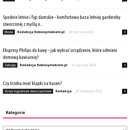
Spodnie letnie i figi damskie – komfortowa baza letniej garderoby
stworzonej z myślą o...
Redakcja Kobiecymokiem.pl
-
29 stycznia 2026
Moda
0
Ekspresy Philips do kawy – jak wybrać urządzenie, które odmieni
domową kawiarnię?
Redakcja Kobiecymokiem.pl
-
26 stycznia 2026
Zakupy
0
Czy trzeba mieć klapki na basen?
Redakcja
-
28 listopada 2025
Stroje kąpielowe dwuczęściowe
0
Kategorie
Kategorie