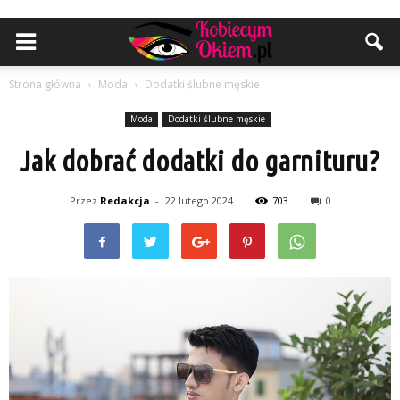
Strona główna
Moda
Dodatki ślubne męskie
Moda
Dodatki ślubne męskie
Jak dobrać dodatki do garnituru?
Przez
Redakcja
-
22 lutego 2024
703
0