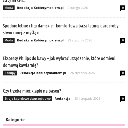
Redakcja Kobiecymokiem.pl
-
2 lutego 2026
Moda
0
Spodnie letnie i figi damskie – komfortowa baza letniej garderoby
stworzonej z myślą o...
Redakcja Kobiecymokiem.pl
-
29 stycznia 2026
Moda
0
Ekspresy Philips do kawy – jak wybrać urządzenie, które odmieni
domową kawiarnię?
Redakcja Kobiecymokiem.pl
-
26 stycznia 2026
Zakupy
0
Czy trzeba mieć klapki na basen?
Redakcja
-
28 listopada 2025
Stroje kąpielowe dwuczęściowe
0
Kategorie