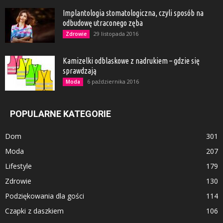
Implantologia stomatologiczna, czyli sposób na
odbudowę utraconego zęba
29 listopada 2016
Zdrowie
Kamizelki odblaskowe z nadrukiem – gdzie się
sprawdzają
6 października 2016
Moda
POPULARNE KATEGORIE
Dom
301
Moda
207
Lifestyle
179
Zdrowie
130
Podziękowania dla gości
114
Czapki z daszkiem
106