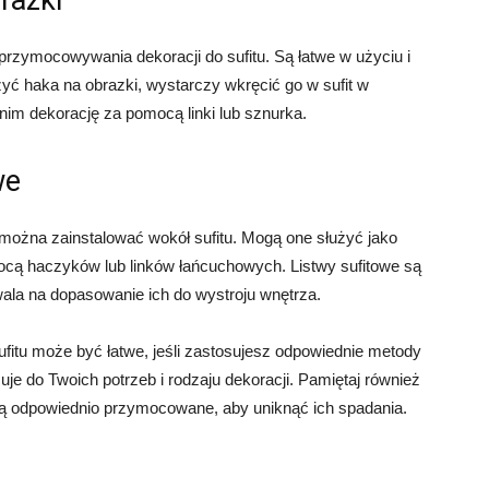
rzymocowywania dekoracji do sufitu. Są łatwe w użyciu i
yć haka na obrazki, wystarczy wkręcić go w sufit w
nim dekorację za pomocą linki lub sznurka.
we
e można zainstalować wokół sufitu. Mogą one służyć jako
cą haczyków lub linków łańcuchowych. Listwy sufitowe są
ala na dopasowanie ich do wystroju wnętrza.
itu może być łatwe, jeśli zastosujesz odpowiednie metody
suje do Twoich potrzeb i rodzaju dekoracji. Pamiętaj również
 są odpowiednio przymocowane, aby uniknąć ich spadania.