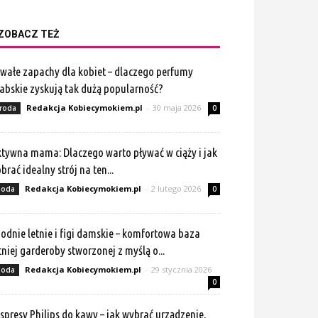
ZOBACZ TEŻ
wałe zapachy dla kobiet – dlaczego perfumy
abskie zyskują tak dużą popularność?
Redakcja Kobiecymokiem.pl
-
30 maja 2026
roda
0
tywna mama: Dlaczego warto pływać w ciąży i jak
brać idealny strój na ten...
Redakcja Kobiecymokiem.pl
-
2 lutego 2026
oda
0
odnie letnie i figi damskie – komfortowa baza
tniej garderoby stworzonej z myślą o...
Redakcja Kobiecymokiem.pl
-
29 stycznia 2026
oda
0
spresy Philips do kawy – jak wybrać urządzenie,