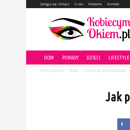
Zaloguj się / Dołącz
O nas
Reklama
Kontakt
KobiecymOkiem.pl
DOM
PORADY
DZIECI
LIFESTYLE
Strona główna
Moda
Dekoracja stołu ślubnego
Jak 