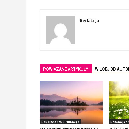
Redakcja
POWIĄZANE ARTYKUŁY
WIĘCEJ OD AUTO
Dekoracja stołu ślubnego
Dekoracja s