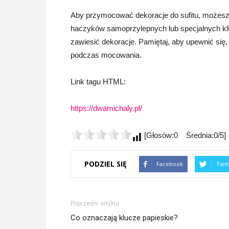
Aby przymocować dekoracje do sufitu, możesz s
haczyków samoprzylepnych lub specjalnych klips
zawiesić dekoracje. Pamiętaj, aby upewnić się,
podczas mocowania.
Link tagu HTML:
https://dwamichaly.pl/
[Głosów:0 Średnia:0/5]
PODZIEL SIĘ
Facebook
Twit
Poprzedni artykuł
Co oznaczają klucze papieskie?