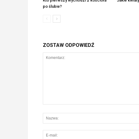
Kto pierwszy wychodzi z kościoła
Jakie kwiat
po ślubie?
ZOSTAW ODPOWIEDŹ