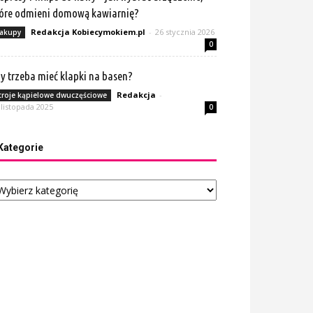
óre odmieni domową kawiarnię?
Redakcja Kobiecymokiem.pl
-
26 stycznia 2026
akupy
0
y trzeba mieć klapki na basen?
Redakcja
-
troje kąpielowe dwuczęściowe
 listopada 2025
0
Kategorie
tegorie