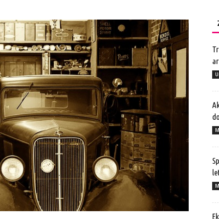
Tr
ar
U
Ak
do
M
Sp
le
M
Ek