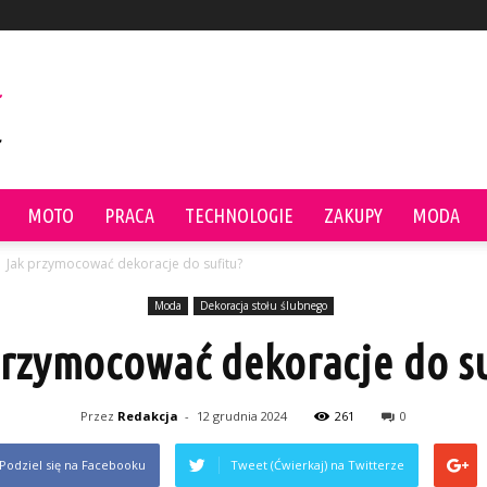
MOTO
PRACA
TECHNOLOGIE
ZAKUPY
MODA
Jak przymocować dekoracje do sufitu?
Moda
Dekoracja stołu ślubnego
przymocować dekoracje do su
Przez
Redakcja
-
12 grudnia 2024
261
0
Podziel się na Facebooku
Tweet (Ćwierkaj) na Twitterze