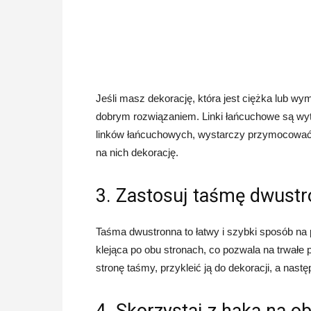
Jeśli masz dekorację, która jest ciężka lub w
dobrym rozwiązaniem. Linki łańcuchowe są wy
linków łańcuchowych, wystarczy przymocować 
na nich dekorację.
3. Zastosuj taśmę dwust
Taśma dwustronna to łatwy i szybki sposób na 
klejąca po obu stronach, co pozwala na trwałe p
stronę taśmy, przykleić ją do dekoracji, a następ
4. Skorzystaj z haka na ob