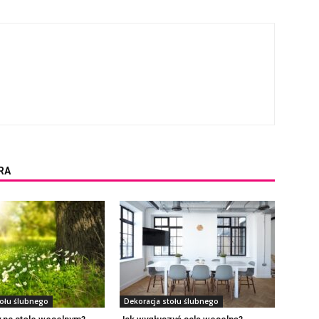
RA
tołu ślubnego
Dekoracja stołu ślubnego