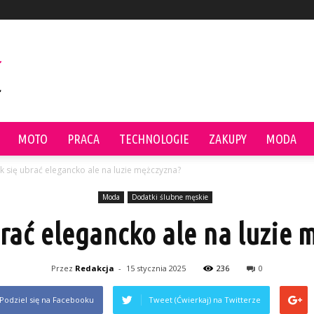
MOTO
PRACA
TECHNOLOGIE
ZAKUPY
MODA
ak się ubrać elegancko ale na luzie mężczyzna?
Moda
Dodatki ślubne męskie
brać elegancko ale na luzie 
Przez
Redakcja
-
15 stycznia 2025
236
0
Podziel się na Facebooku
Tweet (Ćwierkaj) na Twitterze