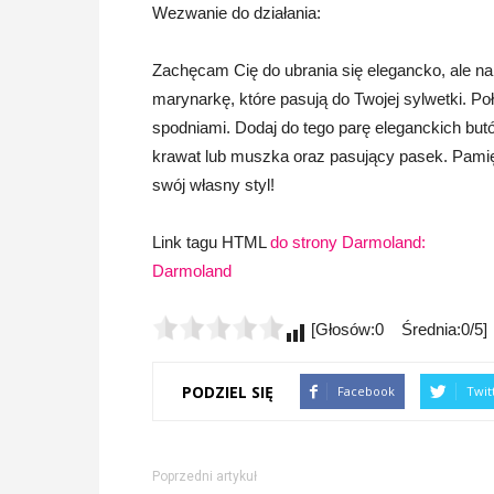
Wezwanie do działania:
Zachęcam Cię do ubrania się elegancko, ale na
marynarkę, które pasują do Twojej sylwetki. P
spodniami. Dodaj do tego parę eleganckich but
krawat lub muszka oraz pasujący pasek. Pamięt
swój własny styl!
Link tagu HTML
do strony Darmoland:
Darmoland
[Głosów:0 Średnia:0/5]
PODZIEL SIĘ
Facebook
Twit
Poprzedni artykuł