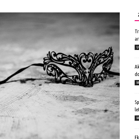
Tr
ar
U
Ak
do
M
Sp
le
M
Ek