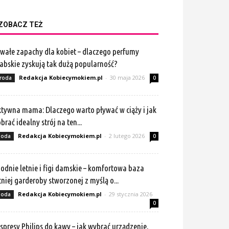
ZOBACZ TEŻ
wałe zapachy dla kobiet – dlaczego perfumy
abskie zyskują tak dużą popularność?
Redakcja Kobiecymokiem.pl
-
30 maja 2026
roda
0
tywna mama: Dlaczego warto pływać w ciąży i jak
brać idealny strój na ten...
Redakcja Kobiecymokiem.pl
-
2 lutego 2026
oda
0
odnie letnie i figi damskie – komfortowa baza
tniej garderoby stworzonej z myślą o...
Redakcja Kobiecymokiem.pl
-
29 stycznia 2026
oda
0
spresy Philips do kawy – jak wybrać urządzenie,