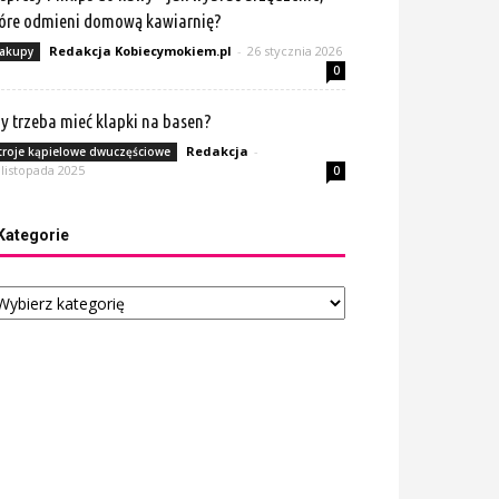
óre odmieni domową kawiarnię?
Redakcja Kobiecymokiem.pl
-
26 stycznia 2026
akupy
0
y trzeba mieć klapki na basen?
Redakcja
-
troje kąpielowe dwuczęściowe
 listopada 2025
0
Kategorie
tegorie