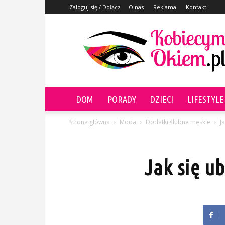
Zaloguj się / Dołącz
O nas
Reklama
Kontakt
KobiecymOkiem.pl
DOM
PORADY
DZIECI
LIFESTYLE
Strona główna
Moda
Dodatki ślubne męskie
J
Jak się u