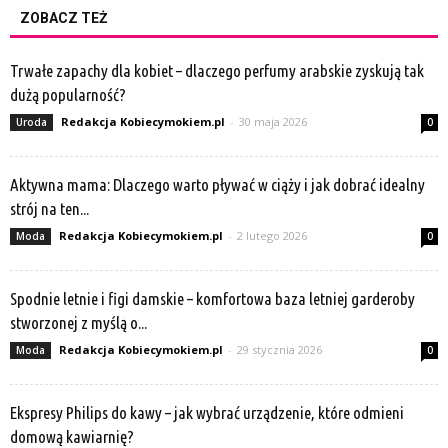
ZOBACZ TEŻ
Trwałe zapachy dla kobiet – dlaczego perfumy arabskie zyskują tak
dużą popularność?
Redakcja Kobiecymokiem.pl
-
30 maja 2026
Uroda
0
Aktywna mama: Dlaczego warto pływać w ciąży i jak dobrać idealny
strój na ten...
Redakcja Kobiecymokiem.pl
-
2 lutego 2026
Moda
0
Spodnie letnie i figi damskie – komfortowa baza letniej garderoby
stworzonej z myślą o...
Redakcja Kobiecymokiem.pl
-
29 stycznia 2026
Moda
0
Ekspresy Philips do kawy – jak wybrać urządzenie, które odmieni
domową kawiarnię?