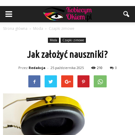
Strona główna
Moda
Czapki zimowe
Moda
Czapki zimowe
Jak założyć nauszniki?
Przez
Redakcja
-
25 października 2025
210
0