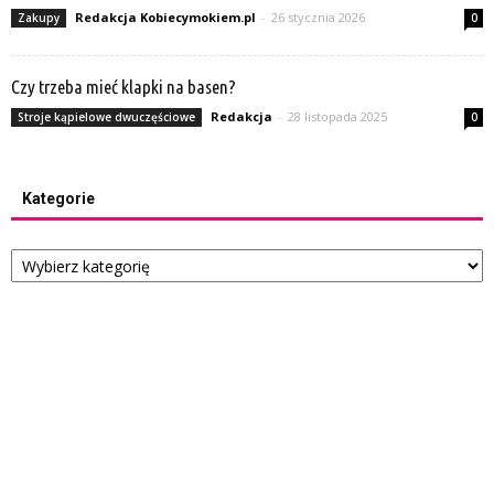
Redakcja Kobiecymokiem.pl
-
26 stycznia 2026
Zakupy
0
Czy trzeba mieć klapki na basen?
Redakcja
-
28 listopada 2025
Stroje kąpielowe dwuczęściowe
0
Kategorie
Kategorie