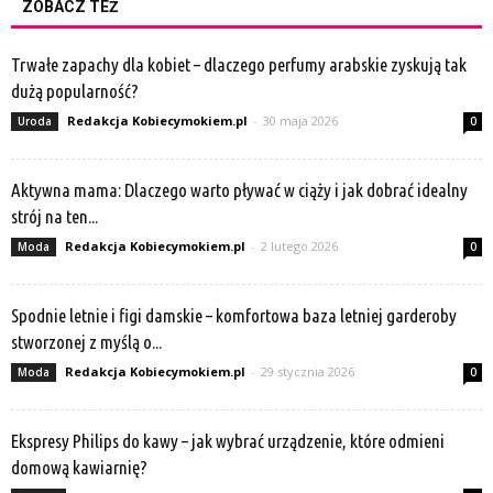
ZOBACZ TEŻ
Trwałe zapachy dla kobiet – dlaczego perfumy arabskie zyskują tak
dużą popularność?
Redakcja Kobiecymokiem.pl
-
30 maja 2026
Uroda
0
Aktywna mama: Dlaczego warto pływać w ciąży i jak dobrać idealny
strój na ten...
Redakcja Kobiecymokiem.pl
-
2 lutego 2026
Moda
0
Spodnie letnie i figi damskie – komfortowa baza letniej garderoby
stworzonej z myślą o...
Redakcja Kobiecymokiem.pl
-
29 stycznia 2026
Moda
0
Ekspresy Philips do kawy – jak wybrać urządzenie, które odmieni
domową kawiarnię?