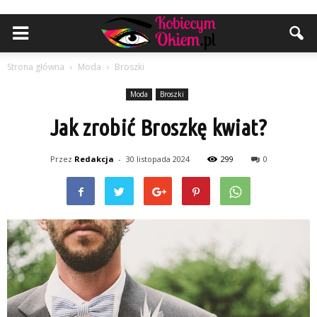
Strona główna
Moda
Broszki
Moda
Broszki
Jak zrobić Broszkę kwiat?
Przez
Redakcja
-
30 listopada 2024
299
0