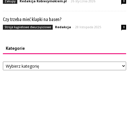
Redakcja Kobiecymokiem.pl
-
26 stycznia 2026
Zakupy
0
Czy trzeba mieć klapki na basen?
Redakcja
-
28 listopada 2025
Stroje kąpielowe dwuczęściowe
0
Kategorie
Kategorie