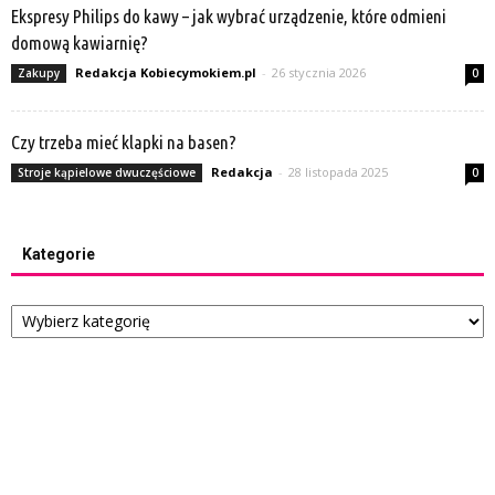
Ekspresy Philips do kawy – jak wybrać urządzenie, które odmieni
domową kawiarnię?
Redakcja Kobiecymokiem.pl
-
26 stycznia 2026
Zakupy
0
Czy trzeba mieć klapki na basen?
Redakcja
-
28 listopada 2025
Stroje kąpielowe dwuczęściowe
0
Kategorie
Kategorie