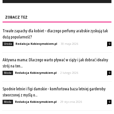
ZOBACZ TEŻ
Trwałe zapachy dla kobiet – dlaczego perfumy arabskie zyskują tak
dużą popularność?
Redakcja Kobiecymokiem.pl
-
30 maja 2026
Uroda
0
Aktywna mama: Dlaczego warto pływać w ciąży i jak dobrać idealny
strój na ten...
Redakcja Kobiecymokiem.pl
-
2 lutego 2026
Moda
0
Spodnie letnie i figi damskie – komfortowa baza letniej garderoby
stworzonej z myślą o...
Redakcja Kobiecymokiem.pl
-
29 stycznia 2026
Moda
0