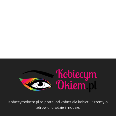
Kobiecymokiem.pl to portal od kobiet dla kobiet. Piszemy o
zdrowiu, urodzie i modzie.