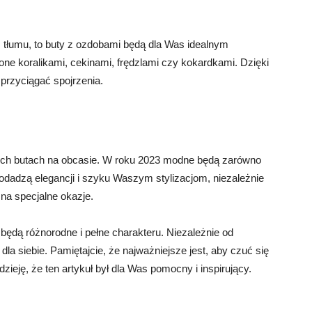
 z tłumu, to buty z ozdobami będą dla Was idealnym
e koralikami, cekinami, frędzlami czy kokardkami. Dzięki
 przyciągać spojrzenia.
ch butach na obcasie. W roku 2023 modne będą zarówno
 dodadzą elegancji i szyku Waszym stylizacjom, niezależnie
 na specjalne okazje.
dą różnorodne i pełne charakteru. Niezależnie od
la siebie. Pamiętajcie, że najważniejsze jest, aby czuć się
eję, że ten artykuł był dla Was pomocny i inspirujący.