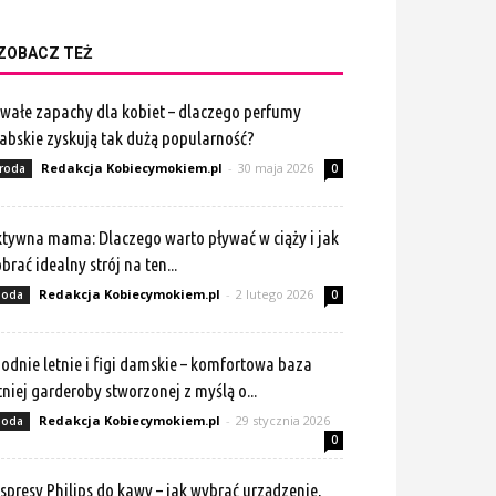
ZOBACZ TEŻ
wałe zapachy dla kobiet – dlaczego perfumy
abskie zyskują tak dużą popularność?
Redakcja Kobiecymokiem.pl
-
30 maja 2026
roda
0
tywna mama: Dlaczego warto pływać w ciąży i jak
brać idealny strój na ten...
Redakcja Kobiecymokiem.pl
-
2 lutego 2026
oda
0
odnie letnie i figi damskie – komfortowa baza
tniej garderoby stworzonej z myślą o...
Redakcja Kobiecymokiem.pl
-
29 stycznia 2026
oda
0
spresy Philips do kawy – jak wybrać urządzenie,