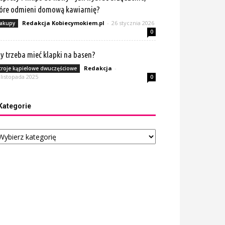
óre odmieni domową kawiarnię?
Redakcja Kobiecymokiem.pl
-
26 stycznia 2026
akupy
0
y trzeba mieć klapki na basen?
Redakcja
-
troje kąpielowe dwuczęściowe
 listopada 2025
0
Kategorie
tegorie