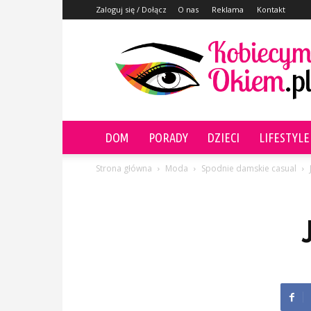
Zaloguj się / Dołącz
O nas
Reklama
Kontakt
KobiecymOkiem.pl
DOM
PORADY
DZIECI
LIFESTYLE
Strona główna
Moda
Spodnie damskie casual