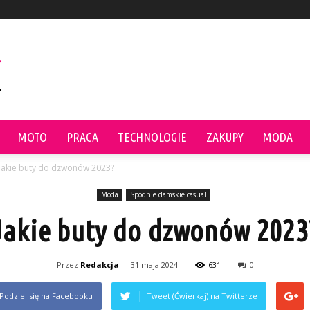
MOTO
PRACA
TECHNOLOGIE
ZAKUPY
MODA
Jakie buty do dzwonów 2023?
Moda
Spodnie damskie casual
Jakie buty do dzwonów 2023
Przez
Redakcja
-
31 maja 2024
631
0
Podziel się na Facebooku
Tweet (Ćwierkaj) na Twitterze