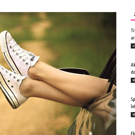
Tr
ar
U
Ak
do
M
Sp
le
M
Ek