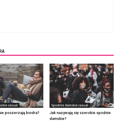
RA
skie casual
Spodnie damskie casual
ie poszerzają biodra?
Jak nazywają się szerokie spodnie
damskie?