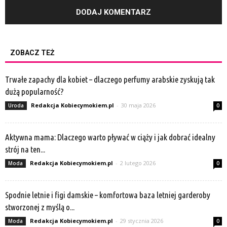
ZOBACZ TEŻ
Trwałe zapachy dla kobiet – dlaczego perfumy arabskie zyskują tak
dużą popularność?
Redakcja Kobiecymokiem.pl
-
30 maja 2026
Uroda
0
Aktywna mama: Dlaczego warto pływać w ciąży i jak dobrać idealny
strój na ten...
Redakcja Kobiecymokiem.pl
-
2 lutego 2026
Moda
0
Spodnie letnie i figi damskie – komfortowa baza letniej garderoby
stworzonej z myślą o...
Redakcja Kobiecymokiem.pl
-
29 stycznia 2026
Moda
0