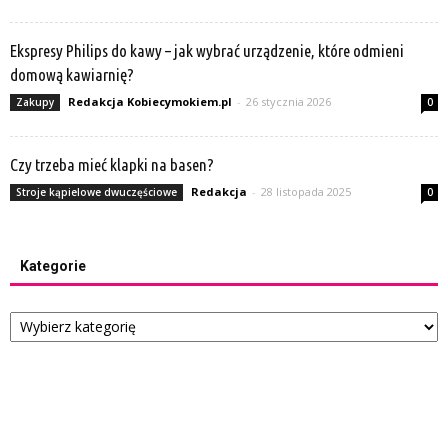
Ekspresy Philips do kawy – jak wybrać urządzenie, które odmieni
domową kawiarnię?
Redakcja Kobiecymokiem.pl
-
26 stycznia 2026
Zakupy
0
Czy trzeba mieć klapki na basen?
Redakcja
-
28 listopada 2025
Stroje kąpielowe dwuczęściowe
0
Kategorie
Kategorie