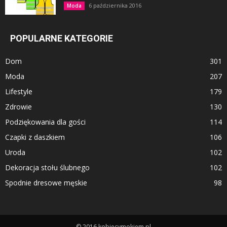
6 października 2016
Moda
POPULARNE KATEGORIE
Dom
301
Moda
207
Lifestyle
179
Zdrowie
130
Podziękowania dla gości
114
Czapki z daszkiem
106
Uroda
102
Dekoracja stołu ślubnego
102
Spodnie dresowe męskie
98
© 2016 kobiecymokiem.pl