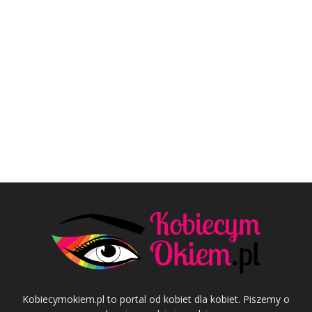
Kobiecymokiem.pl to portal od kobiet dla kobiet. Piszemy o