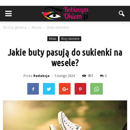
Strona główna
Moda
Buty damskie
Moda
Buty damskie
Jakie buty pasują do sukienki na
wesele?
Przez
Redakcja
-
5 lutego 2024
707
0