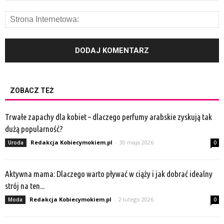
ZOBACZ TEŻ
Trwałe zapachy dla kobiet – dlaczego perfumy arabskie zyskują tak
dużą popularność?
Redakcja Kobiecymokiem.pl
-
30 maja 2026
Uroda
0
Aktywna mama: Dlaczego warto pływać w ciąży i jak dobrać idealny
strój na ten...
Redakcja Kobiecymokiem.pl
-
2 lutego 2026
Moda
0