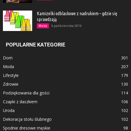
Kamizelki odblaskowe z nadrukiem – gdzie się
sprawdzają
6 października 2016
Moda
POPULARNE KATEGORIE
Dom
301
Moda
207
Lifestyle
179
Zdrowie
130
Podziękowania dla gości
114
Czapki z daszkiem
106
Uroda
102
Dekoracja stołu ślubnego
102
Spodnie dresowe męskie
98