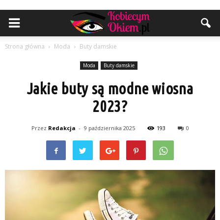
Strona główna
Moda
Buty damskie
Moda
Buty damskie
Jakie buty są modne wiosna
2023?
Przez
Redakcja
-
9 października 2025
193
0