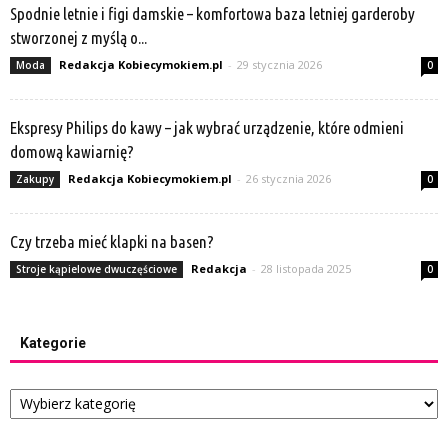
Spodnie letnie i figi damskie – komfortowa baza letniej garderoby
stworzonej z myślą o...
Redakcja Kobiecymokiem.pl
-
29 stycznia 2026
Moda
0
Ekspresy Philips do kawy – jak wybrać urządzenie, które odmieni
domową kawiarnię?
Redakcja Kobiecymokiem.pl
-
26 stycznia 2026
Zakupy
0
Czy trzeba mieć klapki na basen?
Redakcja
-
28 listopada 2025
Stroje kąpielowe dwuczęściowe
0
Kategorie
Kategorie