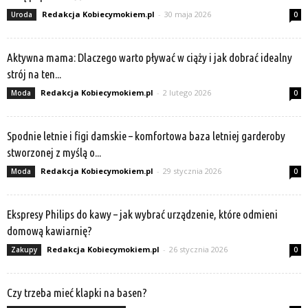
Redakcja Kobiecymokiem.pl
-
30 maja 2026
Uroda
0
Aktywna mama: Dlaczego warto pływać w ciąży i jak dobrać idealny
strój na ten...
Redakcja Kobiecymokiem.pl
-
2 lutego 2026
Moda
0
Spodnie letnie i figi damskie – komfortowa baza letniej garderoby
stworzonej z myślą o...
Redakcja Kobiecymokiem.pl
-
29 stycznia 2026
Moda
0
Ekspresy Philips do kawy – jak wybrać urządzenie, które odmieni
domową kawiarnię?
Redakcja Kobiecymokiem.pl
-
26 stycznia 2026
Zakupy
0
Czy trzeba mieć klapki na basen?