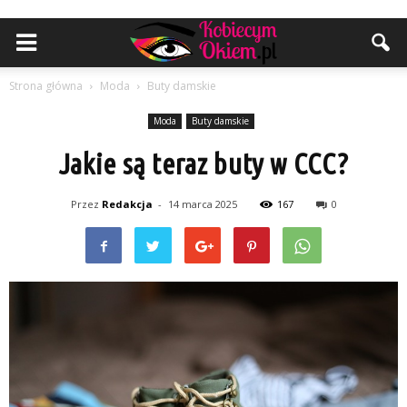
Strona główna
Moda
Buty damskie
Moda
Buty damskie
Jakie są teraz buty w CCC?
Przez
Redakcja
-
14 marca 2025
167
0