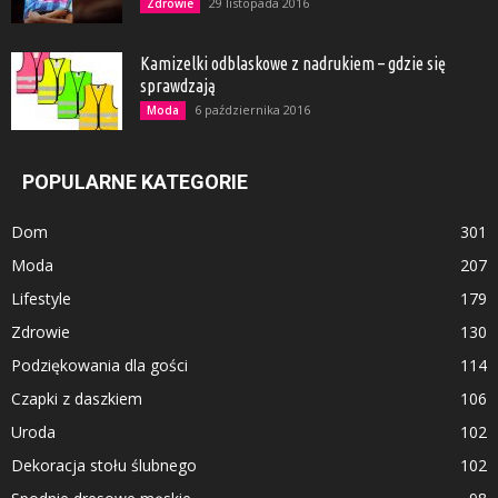
29 listopada 2016
Zdrowie
Kamizelki odblaskowe z nadrukiem – gdzie się
sprawdzają
6 października 2016
Moda
POPULARNE KATEGORIE
Dom
301
Moda
207
Lifestyle
179
Zdrowie
130
Podziękowania dla gości
114
Czapki z daszkiem
106
Uroda
102
Dekoracja stołu ślubnego
102