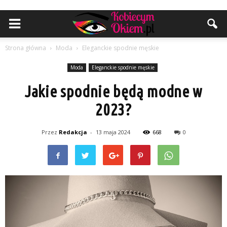
Strona główna
Moda
Eleganckie spodnie męskie
Moda
Eleganckie spodnie męskie
Jakie spodnie będą modne w
2023?
Przez
Redakcja
-
13 maja 2024
668
0