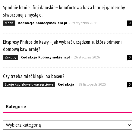
Spodnie letnie i figi damskie – komfortowa baza letniej garderoby
stworzonej z myślą o...
Redakcja Kobiecymokiem.pl
-
29 stycznia 2026
Moda
0
Ekspresy Philips do kawy – jak wybrać urządzenie, które odmieni
domową kawiarnię?
Redakcja Kobiecymokiem.pl
-
26 stycznia 2026
Zakupy
0
Czy trzeba mieć klapki na basen?
Redakcja
-
28 listopada 2025
Stroje kąpielowe dwuczęściowe
0
Kategorie
Kategorie