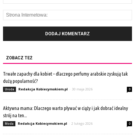
ZOBACZ TEŻ
Trwałe zapachy dla kobiet – dlaczego perfumy arabskie zyskują tak
dużą popularność?
Redakcja Kobiecymokiem.pl
-
30 maja 2026
Uroda
0
Aktywna mama: Dlaczego warto pływać w ciąży i jak dobrać idealny
strój na ten...
Redakcja Kobiecymokiem.pl
-
2 lutego 2026
Moda
0