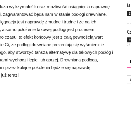
kt
 duża wytrzymałość oraz możliwość osiągnięcia naprawdę
Z
ej, zagwarantować będą nam w stanie podłogi drewniane.
lęgnacja jest naprawdę żmudne i trudne i że na ich
, a samo położenie takowej podłogi jest procesem
Cz
 czasu, to efekt końcowy jest z całą pewnością wart
S
 Ci, że podłogi drewniane prezentują się wyśmienicie –
28
go, aby stworzyć tańszą alternatywę dla takowych podłóg i
ami wychodzi lepiej lub gorzej. Drewniana podłoga,
i i przez kolejne pokolenia będzie się naprawdę
Ka
już teraz!