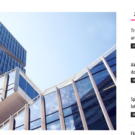
Tr
ar
U
Ak
do
M
Sp
le
M
Ek