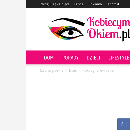
Zaloguj się / Dołącz
O nas
Reklama
Kontakt
KobiecymOkiem.pl
DOM
PORADY
DZIECI
LIFESTYLE
Strona główna
Dom
Podłogi drewniane