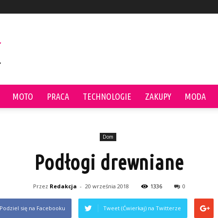
MOTO
PRACA
TECHNOLOGIE
ZAKUPY
MODA
Dom
Podłogi drewniane
Przez
Redakcja
-
20 września 2018
1336
0
Podziel się na Facebooku
Tweet (Ćwierkaj) na Twitterze