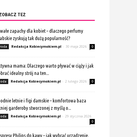
ZOBACZ TEŻ
wałe zapachy dla kobiet – dlaczego perfumy
abskie zyskują tak dużą popularność?
Redakcja Kobiecymokiem.pl
-
30 maja 2026
roda
0
tywna mama: Dlaczego warto pływać w ciąży i jak
brać idealny strój na ten...
Redakcja Kobiecymokiem.pl
-
2 lutego 2026
oda
0
odnie letnie i figi damskie – komfortowa baza
tniej garderoby stworzonej z myślą o...
Redakcja Kobiecymokiem.pl
-
29 stycznia 2026
oda
0
spresy Philips do kawy – jak wybrać urządzenie,