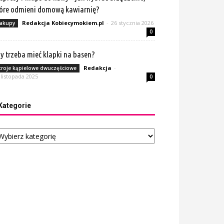
óre odmieni domową kawiarnię?
Redakcja Kobiecymokiem.pl
-
26 stycznia 2026
akupy
0
y trzeba mieć klapki na basen?
Redakcja
-
troje kąpielowe dwuczęściowe
 listopada 2025
0
Kategorie
tegorie