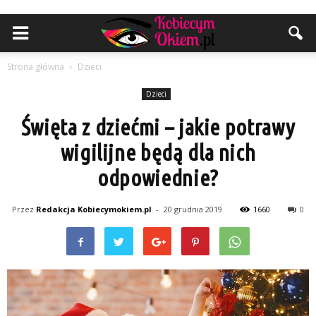
Strona główna
Dzieci
Dzieci
Święta z dziećmi – jakie potrawy
wigilijne będą dla nich
odpowiednie?
Przez
Redakcja Kobiecymokiem.pl
-
20 grudnia 2019
1660
0