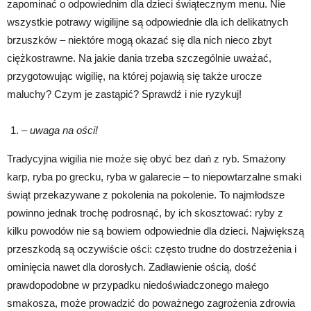
zapominać o odpowiednim dla dzieci świątecznym menu. Nie
wszystkie potrawy wigilijne są odpowiednie dla ich delikatnych
brzuszków – niektóre mogą okazać się dla nich nieco zbyt
ciężkostrawne. Na jakie dania trzeba szczególnie uważać,
przygotowując wigilię, na której pojawią się także urocze
maluchy? Czym je zastąpić? Sprawdź i nie ryzykuj!
– uwaga na ości!
Tradycyjna wigilia nie może się obyć bez dań z ryb. Smażony
karp, ryba po grecku, ryba w galarecie – to niepowtarzalne smaki
świąt przekazywane z pokolenia na pokolenie. To najmłodsze
powinno jednak trochę podrosnąć, by ich skosztować: ryby z
kilku powodów nie są bowiem odpowiednie dla dzieci. Największą
przeszkodą są oczywiście ości: często trudne do dostrzeżenia i
ominięcia nawet dla dorosłych. Zadławienie ością, dość
prawdopodobne w przypadku niedoświadczonego małego
smakosza, może prowadzić do poważnego zagrożenia zdrowia