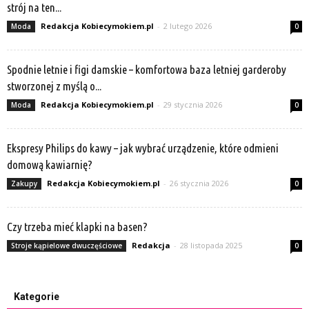
strój na ten...
Redakcja Kobiecymokiem.pl
-
2 lutego 2026
Moda
0
Spodnie letnie i figi damskie – komfortowa baza letniej garderoby
stworzonej z myślą o...
Redakcja Kobiecymokiem.pl
-
29 stycznia 2026
Moda
0
Ekspresy Philips do kawy – jak wybrać urządzenie, które odmieni
domową kawiarnię?
Redakcja Kobiecymokiem.pl
-
26 stycznia 2026
Zakupy
0
Czy trzeba mieć klapki na basen?
Redakcja
-
28 listopada 2025
Stroje kąpielowe dwuczęściowe
0
Kategorie