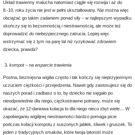
Układ trawienny malucha natomiast ciągle się rozwija i aż do
8.-10. roku życia nie jest w pełni ukształtowany. Nie można więc
obciążać go takim zadaniem ponad siły – w najlepszym wypadku
skończy się to bezsennością i niestrawnością, ale może też
doprowadzić do niebezpiecznego zatrucia. Lepiej więc
wstrzymać się z tym na parę lat niż ryzykować zdrowiem
dziecka, prawda?
kompot – na wsparcie trawienia
Postna, bezmięsna wigilia często i tak kończy się nieprzyjemnym
uczuciem ciężkości i przejedzenia. Nawet gdy zastosujesz się do
naszych porad i zadbasz o to, by dziecko nie sięgało po
nieodpowiednie dla niego, ciężkostrawne potrawy, może się
okazać, że 12-daniowa kolacja to dla niego nieco zbyt wiele… W
zapobieganiu wigilijnej niestrawności bardzo pomaga picie
podczas kolacji kompotu z suszonych jabłek, śliwek i gruszek. To
jeden z tradycyjnych smaków, które twoja latorośl może