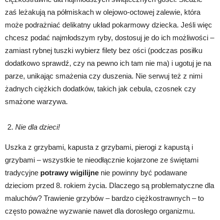
zaś leżakują na półmiskach w olejowo-octowej zalewie, która
może podrażniać delikatny układ pokarmowy dziecka. Jeśli więc
chcesz podać najmłodszym ryby, dostosuj je do ich możliwości –
zamiast rybnej tuszki wybierz filety bez ości (podczas posiłku
dodatkowo sprawdź, czy na pewno ich tam nie ma) i ugotuj je na
parze, unikając smażenia czy duszenia. Nie serwuj też z nimi
żadnych ciężkich dodatków, takich jak cebula, czosnek czy
smażone warzywa.
Nie dla dzieci!
Uszka z grzybami, kapusta z grzybami, pierogi z kapustą i
grzybami – wszystkie te nieodłącznie kojarzone ze świętami
tradycyjne
potrawy wigilijne
nie powinny być podawane
dzieciom przed 8. rokiem życia. Dlaczego są problematyczne dla
maluchów? Trawienie grzybów – bardzo ciężkostrawnych – to
często poważne wyzwanie nawet dla dorosłego organizmu.