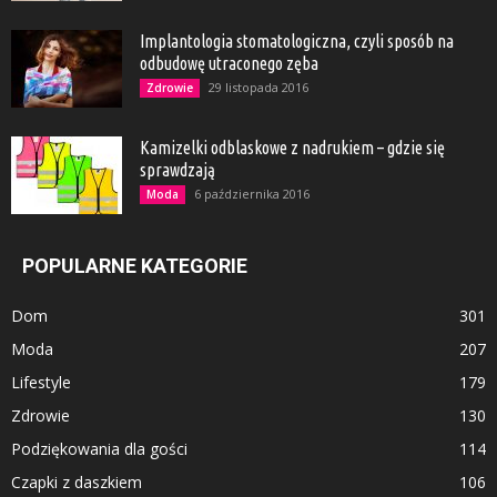
Implantologia stomatologiczna, czyli sposób na
odbudowę utraconego zęba
29 listopada 2016
Zdrowie
Kamizelki odblaskowe z nadrukiem – gdzie się
sprawdzają
6 października 2016
Moda
POPULARNE KATEGORIE
Dom
301
Moda
207
Lifestyle
179
Zdrowie
130
Podziękowania dla gości
114
Czapki z daszkiem
106