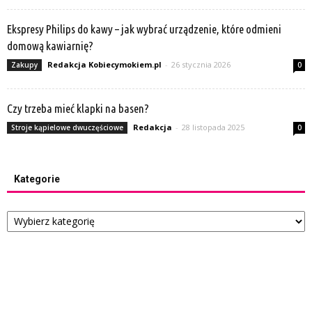
Ekspresy Philips do kawy – jak wybrać urządzenie, które odmieni
domową kawiarnię?
Redakcja Kobiecymokiem.pl
-
26 stycznia 2026
Zakupy
0
Czy trzeba mieć klapki na basen?
Redakcja
-
28 listopada 2025
Stroje kąpielowe dwuczęściowe
0
Kategorie
Kategorie