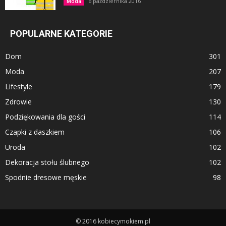
6 października 2016
Moda
POPULARNE KATEGORIE
Dom
301
Moda
207
Lifestyle
179
Zdrowie
130
Podziękowania dla gości
114
Czapki z daszkiem
106
Uroda
102
Dekoracja stołu ślubnego
102
Spodnie dresowe męskie
98
© 2016 kobiecymokiem.pl