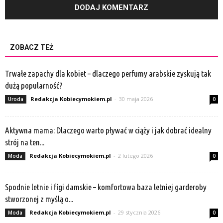
ZOBACZ TEŻ
Trwałe zapachy dla kobiet – dlaczego perfumy arabskie zyskują tak
dużą popularność?
Redakcja Kobiecymokiem.pl
-
30 maja 2026
Uroda
0
Aktywna mama: Dlaczego warto pływać w ciąży i jak dobrać idealny
strój na ten...
Redakcja Kobiecymokiem.pl
-
2 lutego 2026
Moda
0
Spodnie letnie i figi damskie – komfortowa baza letniej garderoby
stworzonej z myślą o...
Redakcja Kobiecymokiem.pl
-
29 stycznia 2026
Moda
0