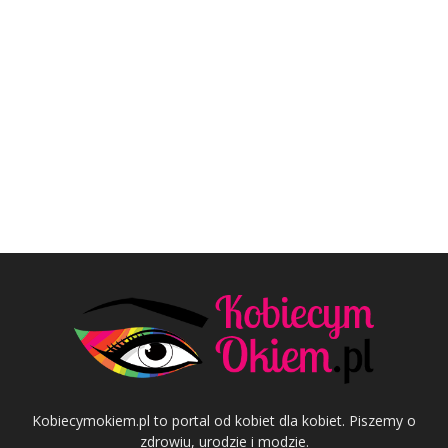
Kobiecymokiem.pl to portal od kobiet dla kobiet. Piszemy o
zdrowiu, urodzie i modzie.