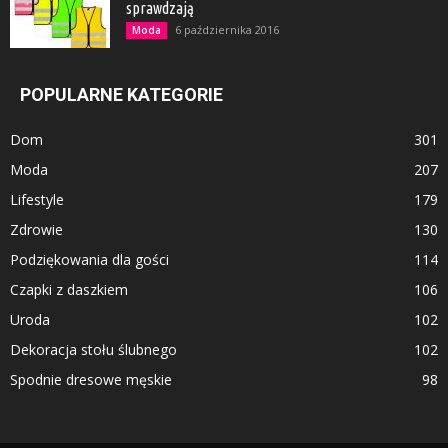
sprawdzają
6 października 2016
Moda
POPULARNE KATEGORIE
Dom
301
Moda
207
Lifestyle
179
Zdrowie
130
Podziękowania dla gości
114
Czapki z daszkiem
106
Uroda
102
Dekoracja stołu ślubnego
102
Spodnie dresowe męskie
98