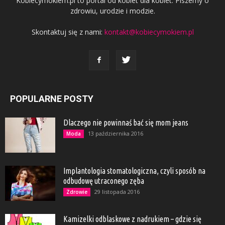
Kobiecymokiem.pl to portal od kobiet dla kobiet. Piszemy o
zdrowiu, urodzie i modzie.
Skontaktuj się z nami:
kontakt@kobiecymokiem.pl
POPULARNE POSTY
Dlaczego nie powinnaś bać się mom jeans
13 października 2016
Moda
Implantologia stomatologiczna, czyli sposób na
odbudowę utraconego zęba
29 listopada 2016
Zdrowie
Kamizelki odblaskowe z nadrukiem – gdzie się