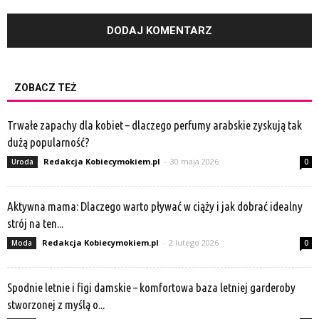
ZOBACZ TEŻ
Trwałe zapachy dla kobiet – dlaczego perfumy arabskie zyskują tak
dużą popularność?
Redakcja Kobiecymokiem.pl
-
30 maja 2026
Uroda
0
Aktywna mama: Dlaczego warto pływać w ciąży i jak dobrać idealny
strój na ten...
Redakcja Kobiecymokiem.pl
-
2 lutego 2026
Moda
0
Spodnie letnie i figi damskie – komfortowa baza letniej garderoby
stworzonej z myślą o...