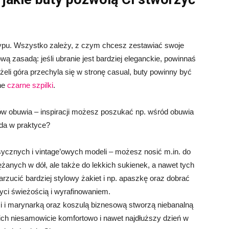
typu. Wszystko zależy, z czym chcesz zestawiać swoje
wą zasadą: jeśli ubranie jest bardziej eleganckie, powinnaś
eli góra przechyla się w stronę casual, buty powinny być
ne
czarne szpilki
.
pów obuwia – inspiracji możesz poszukać np. wśród obuwia
ąda w praktyce?
sycznych i vintage’owych modeli – możesz nosić m.in. do
anych w dół, ale także do lekkich sukienek, a nawet tych
arzucić bardziej stylowy żakiet i np. apaszkę oraz dobrać
ci świeżością i wyrafinowaniem.
i i marynarką oraz koszulą biznesową stworzą niebanalną
ch niesamowicie komfortowo i nawet najdłuższy dzień w