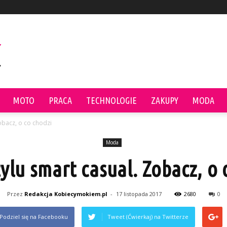
MOTO
PRACA
TECHNOLOGIE
ZAKUPY
MODA
Zobacz, o co chodzi
Moda
tylu smart casual. Zobacz, o 
Przez
Redakcja Kobiecymokiem.pl
-
17 listopada 2017
2680
0
Podziel się na Facebooku
Tweet (Ćwierkaj) na Twitterze