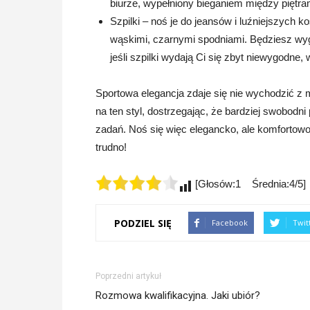
biurze, wypełniony bieganiem między piętram
Szpilki – noś je do jeansów i luźniejszych k
wąskimi, czarnymi spodniami. Będziesz wygl
jeśli szpilki wydają Ci się zbyt niewygodne,
Sportowa elegancja zdaje się nie wychodzić z 
na ten styl, dostrzegając, że bardziej swobodni
zadań. Noś się więc elegancko, ale komfortowo
trudno!
[Głosów:1 Średnia:4/5]
PODZIEL SIĘ
Facebook
Twit
Poprzedni artykuł
Rozmowa kwalifikacyjna. Jaki ubiór?