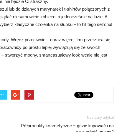
i nie będzie Ci straszny.
oszul lub do dzianych marynarek i t-shirtów połączonych z
ądać niesamowicie kobieco, a jednocześnie na luzie. A
 wybierz klasyczne czółenka na słupku – to hit tego sezonu!
mody. Wręcz przeciwnie – coraz więcej firm przerzuca się
 pracownicy po prostu lepiej wywiązują się ze swoich
 – stworzyć modny, smartcasualowy look wcale nie jest
ter
Następny artykuł
Półprodukty kosmetyczne – gdzie kupować i na