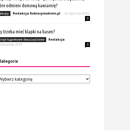
óre odmieni domową kawiarnię?
Redakcja Kobiecymokiem.pl
-
26 stycznia 2026
akupy
0
y trzeba mieć klapki na basen?
Redakcja
-
troje kąpielowe dwuczęściowe
 listopada 2025
0
Kategorie
tegorie