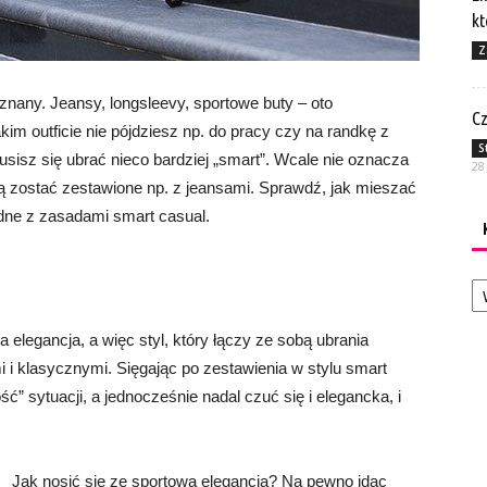
kt
Z
 znany. Jeansy, longsleevy, sportowe buty – oto
Cz
kim outficie nie pójdziesz np. do pracy czy na randkę z
S
isz się ubrać nieco bardziej „smart”. Wcale nie oznacza
28
gą zostać zestawione np. z jeansami. Sprawdź, jak mieszać
odne z zasadami smart casual.
Ka
elegancja, a więc styl, który łączy ze sobą ubrania
 i klasycznymi. Sięgając po zestawienia w stylu smart
” sytuacji, a jednocześnie nadal czuć się i elegancka, i
Jak nosić się ze sportową elegancją? Na pewno idąc