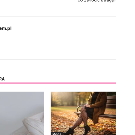
co zwrócić uwagę?
em.pl
RA
Moda