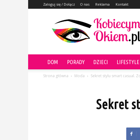
Zaloguj się / Dołącz
O nas
Reklama
Kontakt
KobiecymOkiem.pl
DOM
PORADY
DZIECI
LIFESTYLE
Strona główna
Moda
Sekret stylu smart casual. 
Sekret s