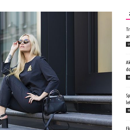
Tr
ar
U
Ak
do
M
Sp
le
M
Ek