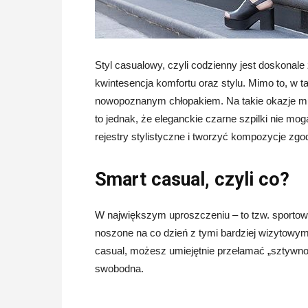
Styl casualowy, czyli codzienny jest doskonale
kwintesencja komfortu oraz stylu. Mimo to, w ta
nowopoznanym chłopakiem. Na takie okazje mus
to jednak, że eleganckie czarne szpilki nie mo
rejestry stylistyczne i tworzyć kompozycje zg
Smart casual, czyli co?
W największym uproszczeniu – to tzw. sportowa 
noszone na co dzień z tymi bardziej wizytowymi
casual, możesz umiejętnie przełamać „sztywność
swobodna.