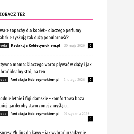
ZOBACZ TEŻ
wałe zapachy dla kobiet – dlaczego perfumy
abskie zyskują tak dużą popularność?
Redakcja Kobiecymokiem.pl
-
30 maja 2026
roda
0
tywna mama: Dlaczego warto pływać w ciąży i jak
brać idealny strój na ten...
Redakcja Kobiecymokiem.pl
-
2 lutego 2026
oda
0
odnie letnie i figi damskie – komfortowa baza
tniej garderoby stworzonej z myślą o...
Redakcja Kobiecymokiem.pl
-
29 stycznia 2026
oda
0
spresy Philips do kawy – jak wybrać urządzenie,