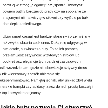
bardziej w stronę „elegancji” niż „sportu”. Tworzysz
bowiem outfity bardziej do pracy czy na spotkanie ze
znajomymi niż na wizytę w siłowni czy wyjście po bułki
do sklepiku osiedlowego.
Ubiór smart casual jest bardziej staranny i przemyślany
niż zwykłe ubrania codzienne. Dużą rolę odgrywają w
nim detale, a zwłaszcza buty. To za ich pomocą
przełamujesz sztywność wizytowych strojów lub
podkreślasz elegancję tych bardziej casualowych.
sić wszędzie tam, gdzie nie obowiązuje sztywny dress
ny niż wieczorowy sposób ubierania się.
 eksperymentować. Pamiętaj jednak, aby unikać zbyt wielu
erskie trampki czy adidasy, załóż do nich prostą koszulę i
y top i powycierane jeansy.
– jakie buty pozwolą Ci stworzyć