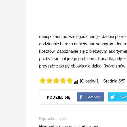
mniej czasu niż wielogodzinne jeżdżenie po ró
codziennie bardzo napięty harmonogram. Inte
kosztów. Zapoznanie się z bieżącym asortyme
pozbyć się palącego problemu. Ponadto, gdy zn
przyszłe zakupy obuwia dla dzieci (które znów
[Głosów:1 Średnia:5/5]
PODZIEL SIĘ
Facebook
Twit
Poprzedni artykuł
Niepowtarzalny styl, czyli Twoje