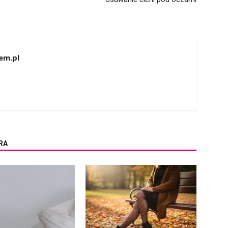
em.pl
RA