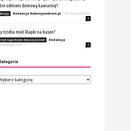
óre odmieni domową kawiarnię?
Redakcja Kobiecymokiem.pl
-
26 stycznia 2026
akupy
0
y trzeba mieć klapki na basen?
Redakcja
-
troje kąpielowe dwuczęściowe
 listopada 2025
0
Kategorie
tegorie