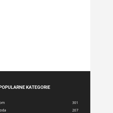
POPULARNE KATEGORIE
om
301
oda
207