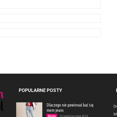
POPULARNE POSTY
Dlaczego nie powinnaś bać się
D
mom jeans
M
13 października 2016
Moda