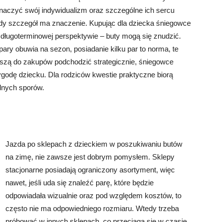
aczyć swój indywidualizm oraz szczególne ich sercu
żdy szczegół ma znaczenie. Kupując dla dziecka śniegowce
 długoterminowej perspektywie – buty mogą się znudzić.
pary obuwia na sezon, posiadanie kilku par to norma, te
szą do zakupów podchodzić strategicznie, śniegowce
odę dziecku. Dla rodziców kwestie praktyczne biorą
dnych sporów.
Jazda po sklepach z dzieckiem w poszukiwaniu butów
na zimę, nie zawsze jest dobrym pomysłem. Sklepy
stacjonarne posiadają ograniczony asortyment, więc
nawet, jeśli uda się znaleźć parę, które będzie
odpowiadała wizualnie oraz pod względem kosztów, to
często nie ma odpowiedniego rozmiaru. Wtedy trzeba
próbować w innych sklepach, co przeciąga się w czasie.