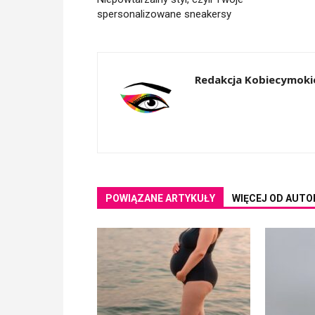
spersonalizowane sneakersy
Redakcja Kobiecymoki
POWIĄZANE ARTYKUŁY
WIĘCEJ OD AUTO