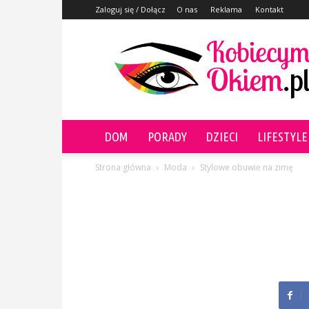
Zaloguj się / Dołącz
O nas
Reklama
Kontakt
KobiecymOkiem.pl
DOM
PORADY
DZIECI
LIFESTYLE
Strona główna
Moda
Stylowe obuwie na zimę