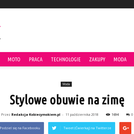
MOTO
PRACA
TECHNOLOGIE
ZAKUPY
MODA
Moda
Stylowe obuwie na zimę
Przez
Redakcja Kobiecymokiem.pl
-
11 października 2018
1694
0
Podziel się na Facebooku
Tweet (Ćwierkaj) na Twitterze