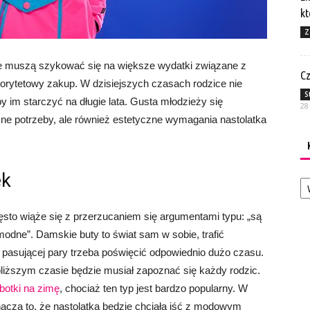
kt
Z
ce muszą szykować się na większe wydatki związane z
Cz
iorytetowy zakup. W dzisiejszych czasach rodzice nie
S
by im starczyć na długie lata. Gusta młodzieży się
28
czne potrzeby, ale również estetyczne wymagania nastolatka
ek
Ka
ęsto wiąże się z przerzucaniem się argumentami typu: „są
ą modne”. Damskie buty to świat sam w sobie, trafić
 pasującej pary trzeba poświęcić odpowiednio dużo czasu.
bliższym czasie będzie musiał zapoznać się każdy rodzic.
botki na zimę
, chociaż ten typ jest bardzo popularny. W
nacza to, że nastolatka będzie chciała iść z modowym