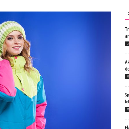
Tr
ar
U
Ak
do
M
Sp
le
M
Ek