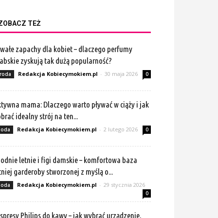
ZOBACZ TEŻ
wałe zapachy dla kobiet – dlaczego perfumy
abskie zyskują tak dużą popularność?
Redakcja Kobiecymokiem.pl
-
30 maja 2026
roda
0
tywna mama: Dlaczego warto pływać w ciąży i jak
brać idealny strój na ten...
Redakcja Kobiecymokiem.pl
-
2 lutego 2026
oda
0
odnie letnie i figi damskie – komfortowa baza
tniej garderoby stworzonej z myślą o...
Redakcja Kobiecymokiem.pl
-
29 stycznia 2026
oda
0
spresy Philips do kawy – jak wybrać urządzenie,