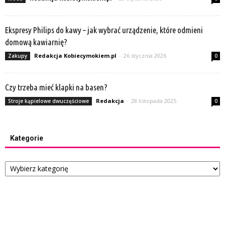
Ekspresy Philips do kawy – jak wybrać urządzenie, które odmieni
domową kawiarnię?
Redakcja Kobiecymokiem.pl
-
26 stycznia 2026
Zakupy
0
Czy trzeba mieć klapki na basen?
Redakcja
-
28 listopada 2025
Stroje kąpielowe dwuczęściowe
0
Kategorie
Kategorie