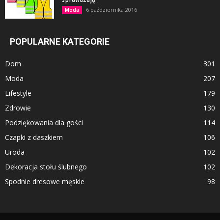
6 października 2016
Moda
POPULARNE KATEGORIE
Dom
301
Moda
207
Lifestyle
179
Zdrowie
130
Podziękowania dla gości
114
Czapki z daszkiem
106
Uroda
102
Dekoracja stołu ślubnego
102
Spodnie dresowe męskie
98