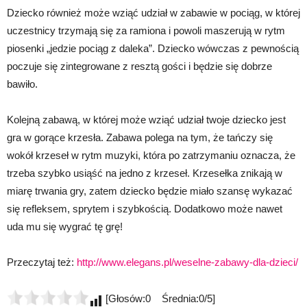
Dziecko również może wziąć udział w zabawie w pociąg, w której
uczestnicy trzymają się za ramiona i powoli maszerują w rytm
piosenki „jedzie pociąg z daleka”. Dziecko wówczas z pewnością
poczuje się zintegrowane z resztą gości i będzie się dobrze
bawiło.
Kolejną zabawą, w której może wziąć udział twoje dziecko jest
gra w gorące krzesła. Zabawa polega na tym, że tańczy się
wokół krzeseł w rytm muzyki, która po zatrzymaniu oznacza, że
trzeba szybko usiąść na jedno z krzeseł. Krzesełka znikają w
miarę trwania gry, zatem dziecko będzie miało szansę wykazać
się refleksem, sprytem i szybkością. Dodatkowo może nawet
uda mu się wygrać tę grę!
Przeczytaj też:
http://www.elegans.pl/weselne-zabawy-dla-dzieci/
[Głosów:0 Średnia:0/5]