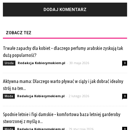
ZOBACZ TEŻ
Trwałe zapachy dla kobiet – dlaczego perfumy arabskie zyskują tak
dużą popularność?
Redakcja Kobiecymokiem.pl
-
30 maja 2026
Uroda
0
Aktywna mama: Dlaczego warto pływać w ciąży i jak dobrać idealny
strój na ten...
Redakcja Kobiecymokiem.pl
-
2 lutego 2026
Moda
0
Spodnie letnie i figi damskie – komfortowa baza letniej garderoby
stworzonej z myślą o...
Redakcja Kobiecymokiem.pl
-
29 stycznia 2026
Moda
0