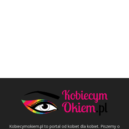
Kobiecymokiem.pl to portal od kobiet dla kobiet. Piszemy o